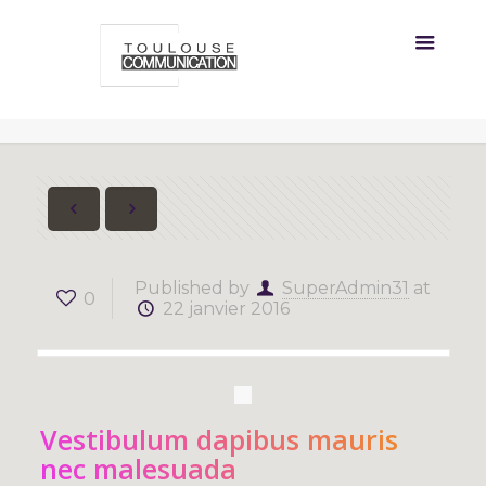
Published by
SuperAdmin31
at
0
22 janvier 2016
Vestibulum dapibus mauris
nec malesuada