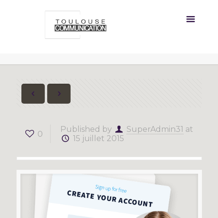
Published by
SuperAdmin31
at
0
15 juillet 2015