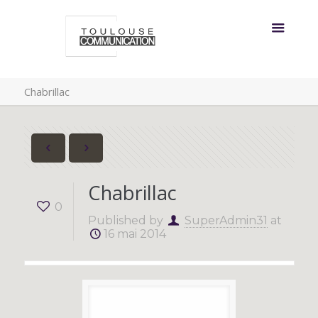
Chabrillac
Chabrillac
0
Published by
SuperAdmin31
at
16 mai 2014