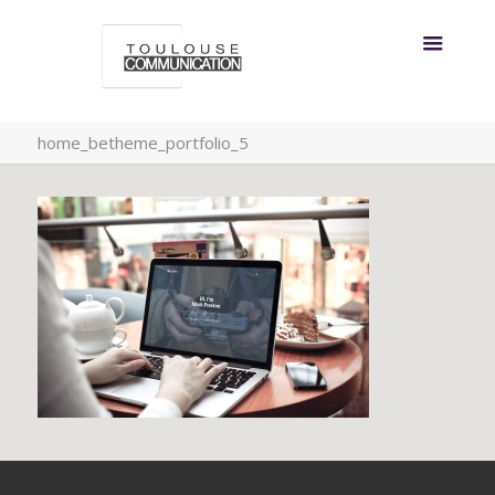
home_betheme_portfolio_5