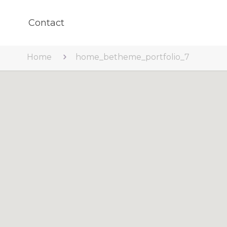
Contact
Home
home_betheme_portfolio_7