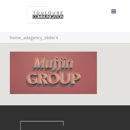
home_adagency_slider4