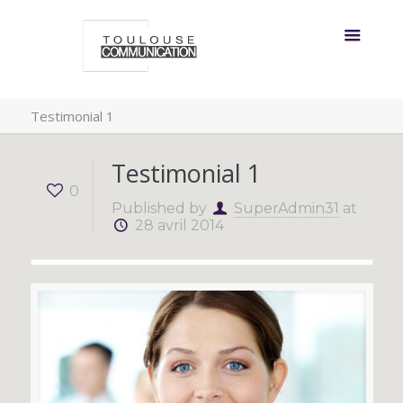
Testimonial 1
Testimonial 1
0
Published by
SuperAdmin31
at
28 avril 2014